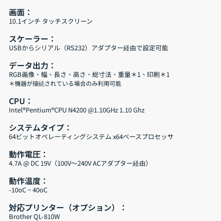
画面：
10.1インチ タッチスクリーン
スケーラー：
USBからシリアル（RS232）アダプター経由で設定可能
データ出力：
RGB画像、幅、長さ、高さ、総寸法、重量＊1、印刷＊1
＊機器が接続されている場合のみ利用可能
CPU：
Intel®Pentium®CPU N4200 @1.10GHz 1.10 Ghz
システムタイプ：
64ビットオペレーティングシステム x64ベースプロセッサ
動作電圧：
4.7A @ DC 19V（100V〜240V ACアダプター経由）
動作温度：
-10oC ~ 40oC
対応プリンター（オプション）：
Brother QL-810W