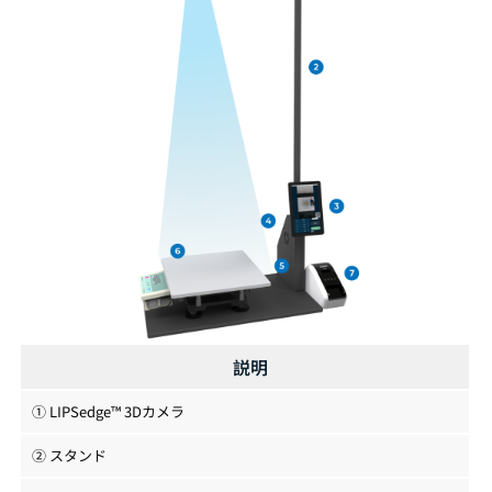
説明
① LIPSedge™ 3Dカメラ
② スタンド