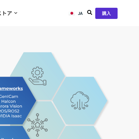
ストア
JA
ZH
購入