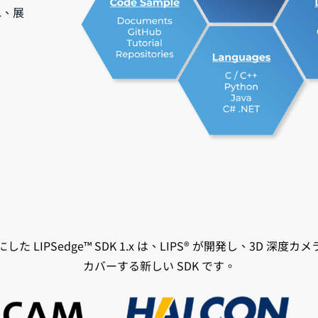
れ、展
にした LIPSedge™ SDK 1.x は、LIPS® が開発し、3D 深
カバーする新しい SDK です。