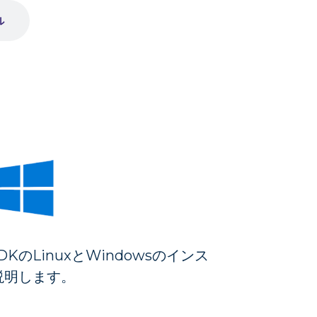
ル
SDKのLinuxとWindowsのインス
説明します。