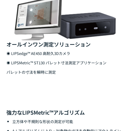
オールインワン測定ソリューション
◉
LIPSedge™ AE450 高耐久3Dカメラ
◉
LIPSMetric™ ST130 パレット寸法測定アプリケーション
パレットの寸法を瞬時に測定
強力なLIPSMetric™アルゴリズム
立方体や不規則な形状の測定が可能
A.I.アルゴリズムにより、対象物の寸法を自動的にアウトライン