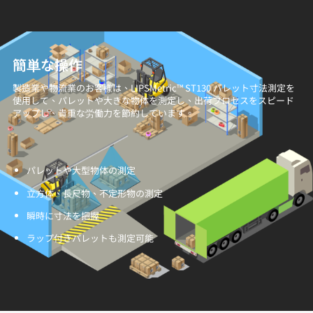
簡単な操作
製造業や物流業のお客様は、LIPSMetric™ ST130 パレット寸法測定を
使用して、パレットや大きな物体を測定し、出荷プロセスをスピード
アップし、貴重な労働力を節約しています。
パレットや大型物体の測定
立方体、長尺物、不定形物の測定
瞬時に寸法を把握
ラップ付きパレットも測定可能