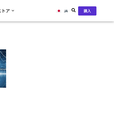
ストア
JA
ZH
購入