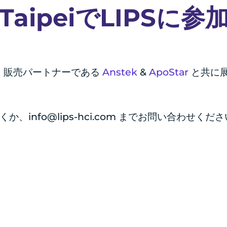
on TaipeiでLIPSに
8日の間、販売パートナーである
Anstek
&
ApoStar
と共に
くか、
info@lips-hci.com
までお問い合わせくださ