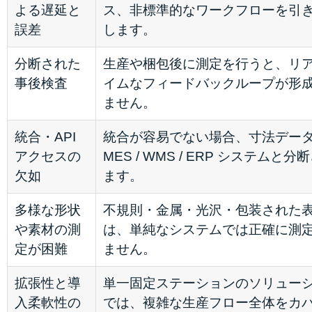
よる遅延と
ス、非標準的なワークフローを引
誤差
します。
分断された
生産や梱包後に測定を行うと、リ
事後検査
イムなフィードバックループが形
ません。
統合・API
統合が容易でない場合、寸法デー
アクセスの
MES / WMS / ERP システムと分
欠如
ます。
多様な形状
不規則・金属・光沢・包装された
や素材の測
は、単純なシステムでは正確に測
定が困難
ません。
拡張性と導
単一固定ステーションのソリュー
入柔軟性の
では、複雑な生産フロー全体をカ