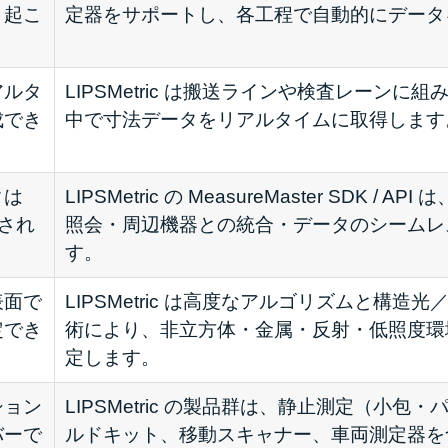
き起こ
定器をサポートし、各工程で自動的にデータ
アルタ
LIPSMetric は搬送ラインや検査レーンに
成でき
中で寸法データをリアルタイムに取得します
タは
LIPSMetric の MeasureMaster SDK /
断され
照会・周辺機器との統合・データのシームレ
す。
表面で
LIPSMetric は高度なアルゴリズムと構造
定でき
術により、非立方体・金属・反射・低照度環
定します。
ション
LIPSMetric の製品群は、静止測定（小包
バーで
ルドキット、移動スキャナー、車両測定器を