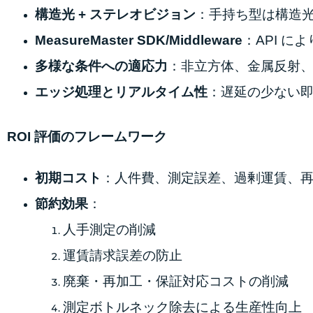
構造光 + ステレオビジョン
：手持ち型は構造光
MeasureMaster SDK/Middleware
：API に
多様な条件への適応力
：非立方体、金属反射
エッジ処理とリアルタイム性
：遅延の少ない
ROI 評価のフレームワーク
初期コスト
：人件費、測定誤差、過剰運賃、
節約効果
：
人手測定の削減
運賃請求誤差の防止
廃棄・再加工・保証対応コストの削減
測定ボトルネック除去による生産性向上