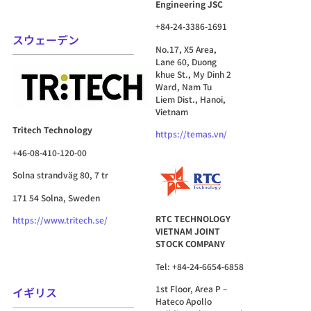
Engineering JSC
+84-24-3386-1691
スウェーデン
No.17, X5 Area,
Lane 60, Duong
khue St., My Dinh 2
Ward, Nam Tu
Liem Dist., Hanoi,
Vietnam
Tritech Technology
https://temas.vn/
+46-08-410-120-00
Solna strandväg 80, 7 tr
171 54 Solna, Sweden
RTC TECHNOLOGY
https://www.tritech.se/
VIETNAM JOINT
STOCK COMPANY
Tel: +84-24-6654-6858
1st Floor, Area P –
イギリス
Hateco Apollo