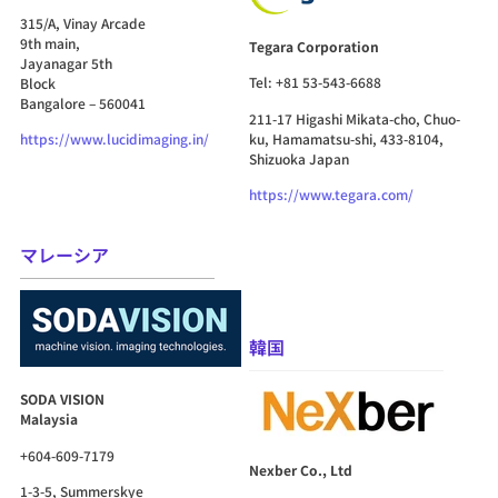
315/A, Vinay Arcade
9th main,
Tegara Corporation
Jayanagar 5th
Tel: +81 53-543-6688
Block
Bangalore – 560041
211-17 Higashi Mikata-cho, Chuo-
ku, Hamamatsu-shi, 433-8104,
https://www.lucidimaging.in/
Shizuoka Japan
https://www.tegara.com/
マレーシア
韓国
SODA VISION
Malaysia
+604-609-7179
Nexber Co., Ltd
1-3-5, Summerskye