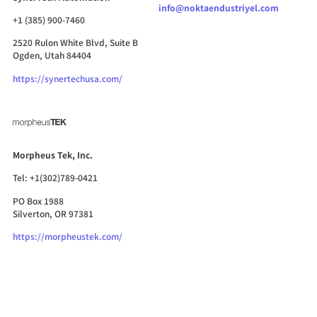
info@noktaendustriyel.com
+1 (385) 900-7460
2520 Rulon White Blvd, Suite B
Ogden, Utah 84404​
https://synertechusa.com/
Morpheus Tek, Inc.
Tel: +1(302)789-0421
PO Box 1988
Silverton, OR 97381
https://morpheustek.com/