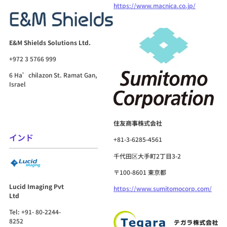
https://www.macnica.co.jp/
E&M Shields Solutions Ltd.
+972 3 5766 999
6 Ha’chilazon St. Ramat Gan,
Israel
住友商事株式会社
インド
+81-3-6285-4561
千代田区大手町2丁目3-2
〒100-8601 東京都
Lucid Imaging Pvt
https://www.sumitomocorp.com/
Ltd
Tel: +91- 80-2244-
8252