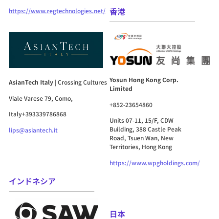
香港
https://www.regtechnologies.net/
Yosun Hong Kong Corp.
AsianTech Italy
| Crossing Cultures
Limited
Viale Varese 79, Como,
+852-23654860
Italy+393339786868
Units 07-11, 15/F, CDW
Building, 388 Castle Peak
lips@asiantech.it
Road, Tsuen Wan, New
Territories, Hong Kong
https://www.wpgholdings.com/
インドネシア
日本