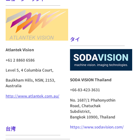
タイ
Atlantek Vision
+61 2 8860 6586
Level 5, 4 Columbia Court,
SODA VISION Thailand
Baulkham Hills, NSW, 2153,
Australia
+66-83-423-3631
http://www.atlantek.com.au/
No. 1687/1 Phahonyothin
Road, Chatuchak
Subdistrict,
Bangkok 10900, Thailand
https://www.sodavision.com/
台湾