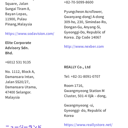
+82-70-5099-8600
Square, Jalan
Sungai Tiram 8,
Pyungcheon AcroTower,
Bayan Lepas,
Gwanyang-dong) A-dong
11900, Pulau
309-ho, 230, Simindae-Ro,
Pinang,Malaysia
Dongan-Gu, Anyang-Si,
Gyeonggi-Do, Republic of
https://www.sodavision.com/
Korea. Zip Code 14067
Elite Corporate
http://www.nexber.com
Advisory Sdn.
Bhd.
+6012 531 9135
REALLY Co., Ltd
No. 1112, Block A,
Tel: +82-31-8091-0707
Damansara Intan,
Jalan SS20/27,
Room 1716,
Damansara Utama,
Gwangmyeong Station M
47400 Selangor.
Cluster, 501-4 Iljik – dong,
Malaysia
Gwangmyeong -si,
Gyeonggi- do, Republic of
Korea
https://www.reallystore.net/
ニュージーランド