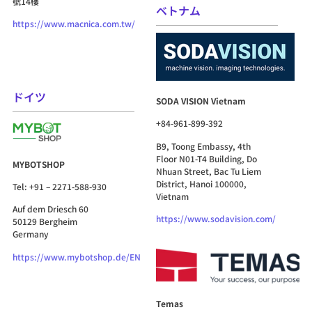
號14樓
ベトナム
https://www.macnica.com.tw/
ドイツ
SODA VISION Vietnam
+84-961-899-392
B9, Toong Embassy, 4th
Floor N01-T4 Building, Do
MYBOTSHOP
Nhuan Street, Bac Tu Liem
District, Hanoi 100000,
Tel: +91 – 2271-588-930
Vietnam
Auf dem Driesch 60
https://www.sodavision.com/
50129 Bergheim
Germany
https://www.mybotshop.de/EN
Temas