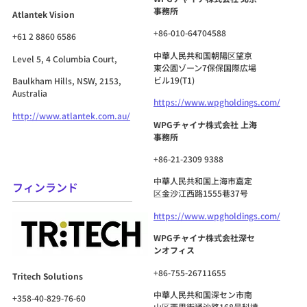
事務所
Atlantek Vision
+86-010-64704588
+61 2 8860 6586
中華人民共和国朝陽区望京
Level 5, 4 Columbia Court,
東公園ゾーン7保保国際広場
ビル19(T1)
Baulkham Hills, NSW, 2153,
Australia
https://www.wpgholdings.com/
http://www.atlantek.com.au/
WPGチャイナ株式会社 上海
事務所
+86-21-2309 9388
中華人民共和国
上海市嘉定
フィンランド
区金沙江西路1555巷37号
https://www.wpgholdings.com/
WPGチャイナ株式会社深セ
ンオフィス
+86-755-26711655
Tritech Solutions
中華人民共和国
深セン市南
+358-40-829-76-60
山区西里街通沙路168号科達