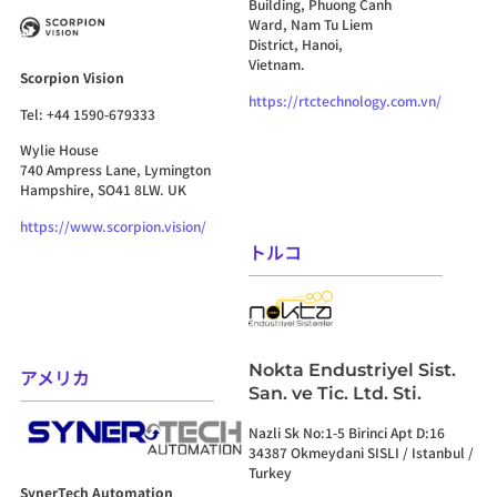
Building, Phuong Canh
Ward, Nam Tu Liem
District, Hanoi,
Vietnam.
Scorpion Vision
https://rtctechnology.com.vn/
Tel: +44 1590-679333
Wylie House
740 Ampress Lane, Lymington
Hampshire, SO41 8LW. UK
https://www.scorpion.vision/
トルコ
Nokta Endustriyel Sist.
アメリカ
San. ve Tic. Ltd. Sti.
Nazli Sk No:1-5 Birinci Apt D:16
34387 Okmeydani SISLI / Istanbul /
Turkey
SynerTech Automation