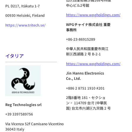
中心ビル2号館
PL D217, Itäkatu 1-7
https://www.wpgholdings.com/
00930 Helsinki, Finland
WPGチャイナ株式会社 重慶
https://www.tritech.se/
事務所
+86-23-86915289
中華人民共和国重慶市両江
新区西湖路 2 号 B-2-1
イタリア
https://www.wpgholdings.com/
Jin Hanns Electronics
Co., Ltd.
+886 2 8751 1910 #201
2階8番地 181、セクショ
ン。 114709 台湾 (中華民
Reg Technologies srl
国) 台北市内湖区九宗路 2 号
+39 3397589756
Via Vicenza 52f Camisano Vicentino
36043 Italy