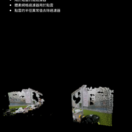
體素網格過濾器用於點雲
點雲的半徑異常值去除過濾器