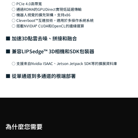
○ PCIe 4.0高帶寬
○ 通過RDMA的GPUDirect實現低延遲傳輸
○ 機器人視覺的擴充架構，支持x86
○ Cleverboot™互連技術，適用於多操作系統系統
○ 搭載NVIDIA® CUDA和OpenCL的邊緣運算
■ 加速3D點雲去噪、拼接和融合
■ 兼容LIPSedge™ 3D相機和SDK包裝器
○ 支援來自Nvidia ISAAC、Jetson Jetpack SDK等的擴展資料庫
■ 從單通道到多通道的根端部署
為什麼您需要