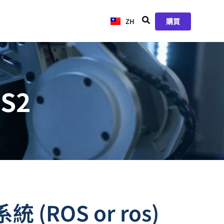
ZH
JA
購買
OS2
ROS or ros)