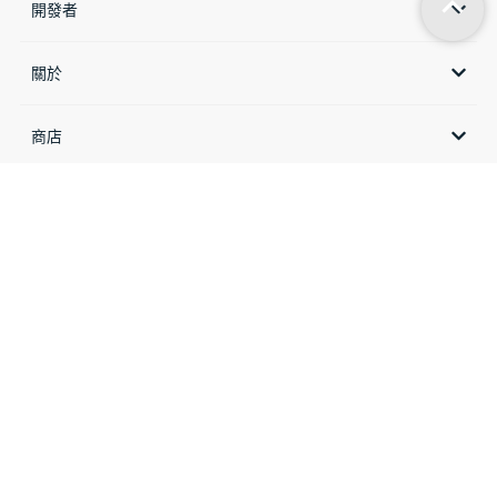
開發者
關於
商店​
聯絡
Email:
info@lips-hci.com
Tel: (+886) 2-8791-6998
訂閱我們的最新資訊
E
m
a
i
訂閱
l
*