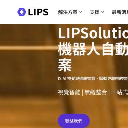
解決方案
支援
最新消
LIPSoluti
機器人自
案
以 AI 視覺與邊緣智慧，驅動更聰明的
視覺智能 | 無縫整合 | 一
聯絡我們