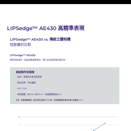
LIPSedge™ AE430 高精準表現
LIPSedge™ AE430 vs. 傳統立體相機
短距離的比較
LIPSedge™ AE430:
精準性能更好，因此圖像細節增加，顯示出深度增強的穩定性。
測試條件和環境
- 目的：測量和比較深度性能
- 測試目標：白色牆壁
- ROI : 50%
- 測試距離：從40cm到70cm，每個間隔增加5cm
注意：根據相機規格，當分辨率設置為720P時，深度攝像機到場景的最小距離為40cm