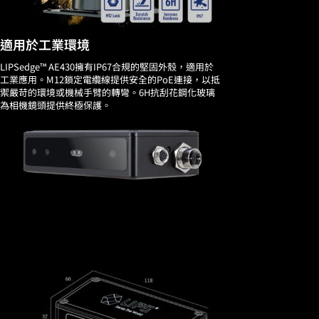
適用於工業環境
LIPSedge™ AE430擁有IP67合規的堅固外殼，適用於
工業應用。M12鎖定電纜線提供安全的PoE連接，以抵
禦嚴苛的環境或機械手臂的轉彎。6H抗刮花鋼化玻璃
為相機鏡頭提供終極保護。