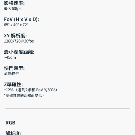
影格速率:
最大60fps
FoV (H x V x D):
65° x 40° x 72°
XY 解析度:
1280x720@30fps
最小深度距離:
~45cm
快門類型:
滾動快門
Z準確性:
≤2%（達到2米和 FoV 的80%）
*準確性會隨距離而變化。
RGB
解析度: