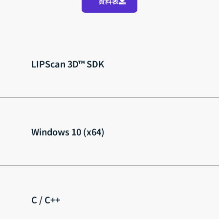
資料表
LIPScan 3D™ SDK
Windows 10 (x64)
C / C++