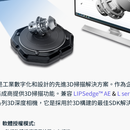
描 SDK是工業數字化和設計的先進3D掃描解決方案。作
成商提供3D掃描功能。兼容
LIPSedge
™
AE
&
L ser
0 系列3D深度相機，它是採用於3D構建的最佳SDK解
軟體授權模式: