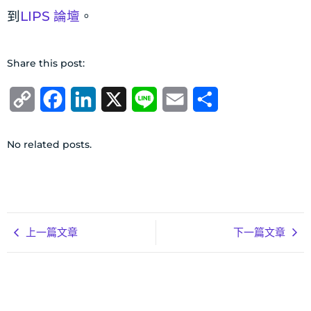
到
LIPS 論壇
。
Share this post:
Copy
Facebook
LinkedIn
X
Line
Email
分
Link
享
No related posts.
上一篇文章
下一篇文章