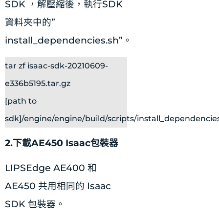
SDK ，解壓縮後，執行SDK
資料夾中的”
install_dependencies.sh”。
tar zf isaac-sdk-20210609-
e336b5195.tar.gz
[path to
sdk]/engine/engine/build/scripts/install_dependencie
2.下載AE450 Isaac包裝器
LIPSEdge AE400 和
AE450 共用相同的 Isaac
SDK 包裝器。