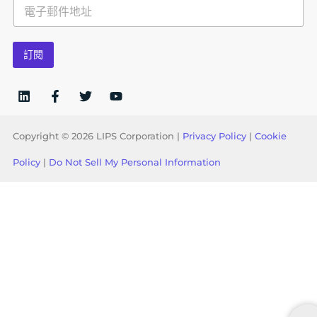
E
m
a
i
訂閱
l
*
Copyright © 2026 LIPS Corporation |
Privacy Policy
|
Cookie
Policy
|
Do Not Sell My Personal Information