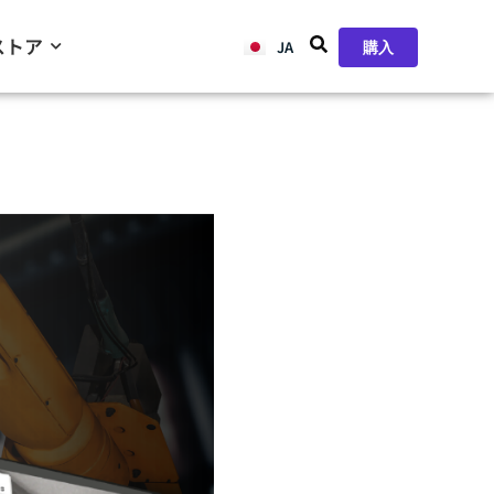
ストア
JA
ZH
購入