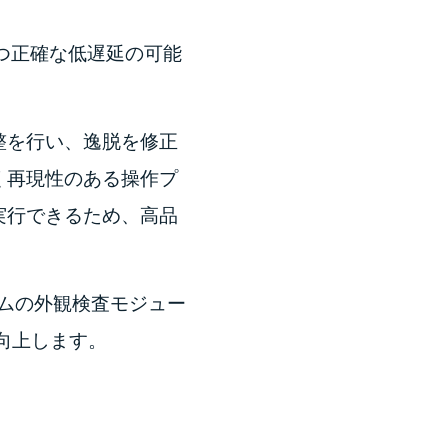
度かつ正確な低遅延の可能
整を行い、逸脱を修正
く再現性のある操作プ
実行できるため、高品
 グラムの外観検査モジュー
向上します。