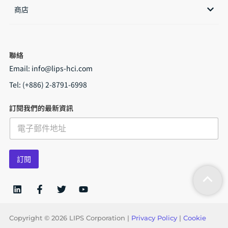
商店​
聯絡
Email:
info@lips-hci.com
Tel: (+886) 2-8791-6998
訂閱我們的最新資訊
E
m
a
i
訂閱
l
*
Copyright © 2026 LIPS Corporation |
Privacy Policy
|
Cookie