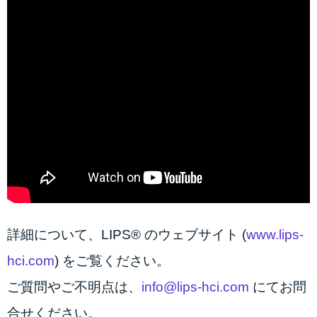
詳細について、LIPS® のウェブサイト (
www.lips-
hci.com
) をご覧ください。
ご質問やご不明点は、
info@lips-hci.com
にてお問
合せください。