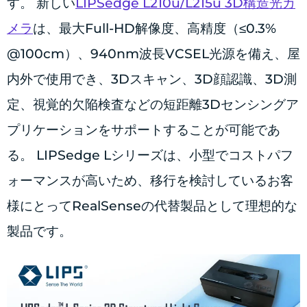
す。 新しい
LIPSedge L210u/L215u 3D構造光カ
メラ
は、最大Full-HD解像度、高精度（≤0.3%
@100cm）、940nm波長VCSEL光源を備え、屋
内外で使用でき、3Dスキャン、3D顔認識、3D測
定、視覚的欠陥検査などの短距離3Dセンシングア
プリケーションをサポートすることが可能であ
る。 LIPSedge Lシリーズは、小型でコストパフ
ォーマンスが高いため、移行を検討しているお客
様にとってRealSenseの代替製品として理想的な
製品です。