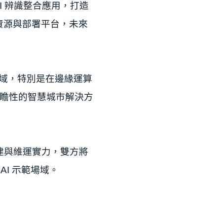
I 辨識整合應⽤，打造
資源
與部署平台，未來
域，特別是在邊緣運算
瞻性的智
慧城市解決⽅
建與維運實⼒，雙⽅將
I ⽰
範場域。