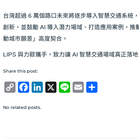
台灣超過 6 萬個路⼝未來將逐步導⼊智慧交通系統
創新，並⿎勵 AI 導⼊潛⼒場域、
打造應⽤案例，推動
動城市願景」⾼度契合。
LIPS 與⼒歐攜⼿，致⼒讓 AI 智慧交通場域真正
Share this post:
Copy
Facebook
LinkedIn
X
Line
Email
分
Link
享
No related posts.