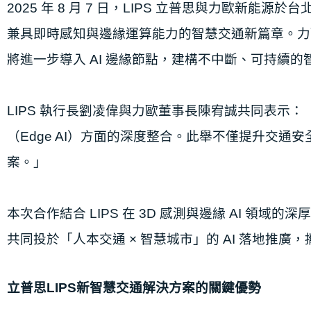
2025 年 8 ⽉ 7 ⽇，LIPS ⽴普思與⼒歐新能源
兼具即時感知與邊緣運算能
⼒的智慧交通新篇章。⼒
將進⼀步導⼊ AI 邊緣節點，建構不中斷、可持續的
LIPS 執⾏⻑劉凌偉與⼒歐董事⻑陳宥誠共同表⽰
（Edge AI）⽅⾯的深度整合。此
舉不僅提升交通安
案。」
本次合作結合 LIPS 在 3D 感測與邊緣 AI 領域
共同投於「⼈本交通 × 智慧城
市」的 AI 落地推廣，
⽴普思LIPS新智慧交通解決方案的關鍵優勢