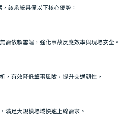
⽅案，該系統具備以下核⼼優
勢：
無需依賴雲端，強化事
故反應效率與現場安全。
析，有效降低肇事⾵險，提升交通韌性。
，滿⾜⼤規模場域快速
上線需求。