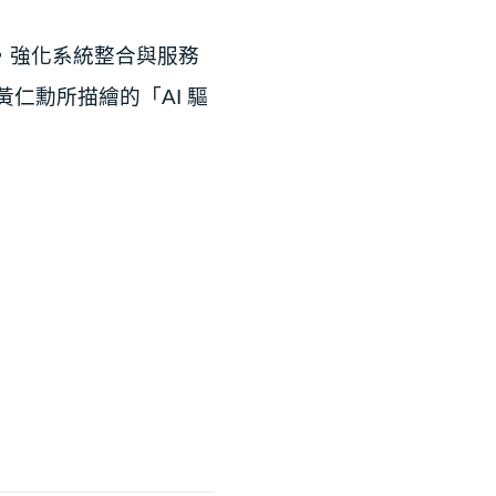
，強化系統整合與服務
⻑⿈仁勳所
描繪的「AI 驅