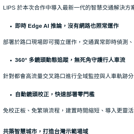
LIPS 於本次合作中導⼊最新⼀代的智慧交通解決
即時 Edge AI 推論，沒有網路也照常運作
部署於路⼝現場即可獨⽴運作，交通異常即時偵測、
360° 多鏡頭動態追蹤，無死⾓守護⾏⼈⾞流
針對都會⾼流量交叉路⼝進⾏全域監控與⼈⾞軌跡分
⾃動鏡頭校正，快速部署零⾨檻
免校正板、免繁瑣流程，建置時間縮短、導⼊更靈活
共築智慧城市，打造台灣⽰範場域