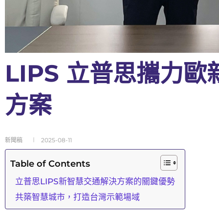
LIPS ⽴普思攜⼒
⽅案
新聞稿
2025-08-11
Table of Contents
⽴普思LIPS新智慧交通解決方案的關鍵優勢
共築智慧城市，打造台灣⽰範場域