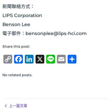
新聞聯絡方式：
LIPS Corporation
Benson Lee
電子郵件：
bensonplee@lips-hci.com
Share this post:
Copy
Facebook
LinkedIn
X
Line
Email
分
Link
享
No related posts.
上一篇文章