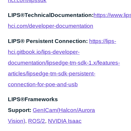
hci.com/lipssdk
LIPS®TechnicalDocumentation:
https://www.lip
hci.com/developer-documentation
LIPS® Persistent Connection:
https://lips-
hci.gitbook.io/lips-developer-
documentation/lipsedge-tm-sdk-1.x/features-
articles/lipsedge-tm-sdk-persistent-
connection-for-poe-and-usb
LIPS®Frameworks
Support:
GenICam(Halcon/Aurora
Vision)
,
ROS/2
,
NVIDIA Isaac