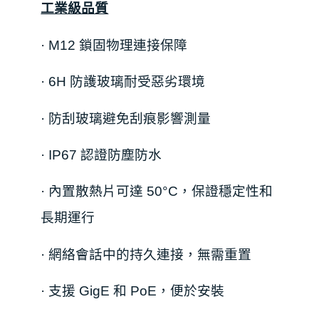
工業級品質
·
M12 鎖
固
物理連接
保障
·
6H 防護玻璃耐受惡劣環境
·
防刮玻璃避免刮痕影響測量
·
IP67 認證防塵防水
·
內置散熱片可達 50°C，保證穩定性和
長期運行
·
網絡會話中的持久連接，無需重置
·
支援 GigE 和 PoE，便於安裝