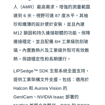
人（AMR）最高需求，增強的測量範圍
達到 6 米，視野可達 87 度水平。其
袖
珍
和纖薄的設計便於安裝，並且內建
M12 鎖
固
和持久連接韌體
的
功能
，
保障
連接穩定，
並且
配備 6H 工業級防刮玻
璃。內置散熱片及工業級外殼可有效散
熱，保證穩定性和長期運行。
LIPSedge™ SDK 生態系統全面支持，
提供工業
架構
文件支
援
，包括：適用於
Halcon 和 Aurora Vision 的
GenICam、NVIDIA Isaac 部署的