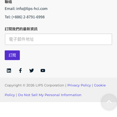
聯絡
Email:
info@lips-hci.com
Tel: (+886) 2-8791-6998
訂閱我們的最新資訊
E
m
a
i
訂閱
l
*
Copyright © 2026 LIPS Corporation |
Privacy Policy
|
Cookie
Policy
|
Do Not Sell My Personal Information